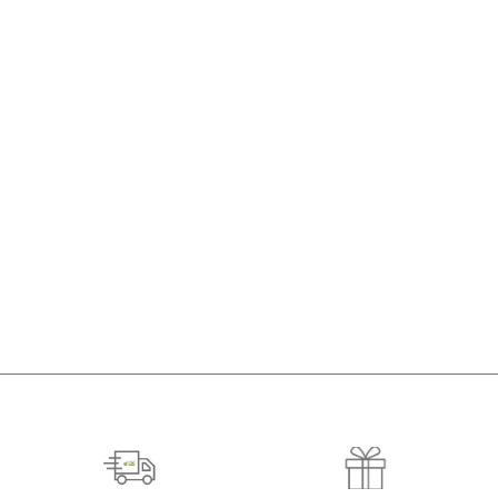
-33%
-33%
AJOUTER AU PANIER
AJOUTER AU PANIER
Soins Après-soleil
Soins Après-soleil
Huile Sèche Monoi Des
Lait Nourissnat Monoi
Iles MOHEA 100ml
MOHEA 400ml
252,00
Dh
168,00
Dh
378,00
Dh
252,00
Dh